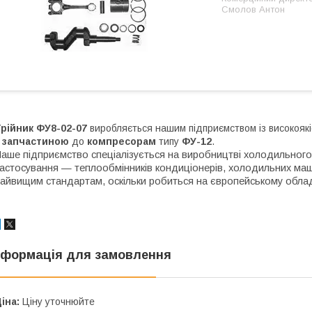
Смолов Антон
рійник ФУ8-02-07
виробляється нашим підприємством із високоякі
є
запчастиною
до
компресорам
типу
ФУ-12
.
аше підприємство спеціалізується на виробництві холодильного 
астосування — теплообмінників кондиціонерів, холодильних машин
айвищим стандартам, оскільки робиться на європейському обладна
нформація для замовлення
іна:
Ціну уточнюйте